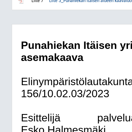
Liite 7
Liite 3_Punahiekan itäisen alueen kaavalu
Punahiekan Itäisen yr
asemakaava
Elinympäristölautakunt
156/10.02.03/2023
Esittelijä
palvelu
Esko Halmesmäki