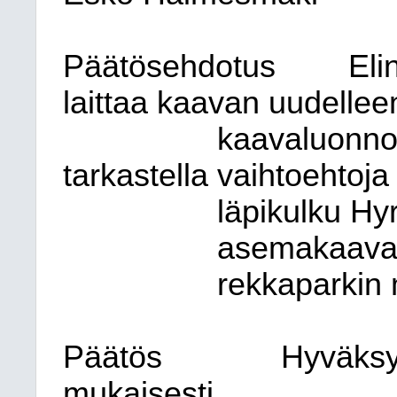
Päätösehdotus
Eli
laittaa kaavan uudellee
kaavaluonno
tarkastella vaihtoehtoj
läpikulku Hyr
asemakaava-a
rekkaparkin 
Päätös
Hyväksy
mukaisesti.