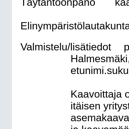
Täytäntöönpano
kaa
Elinympäristölautakunt
Valmistelu/lisätiedot
p
Halmesmäki,
etunimi.suku
Kaavoittaja 
itäisen yrit
asemakaavan