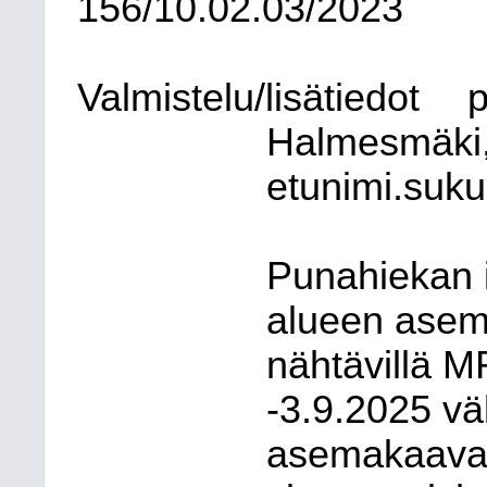
156/10.02.03/2023
Valmistelu/lisätiedot
p
Halmesmäki,
etunimi.suku
Punahiekan i
alueen asem
nähtävillä M
-3.9.2025 väl
asemakaaval