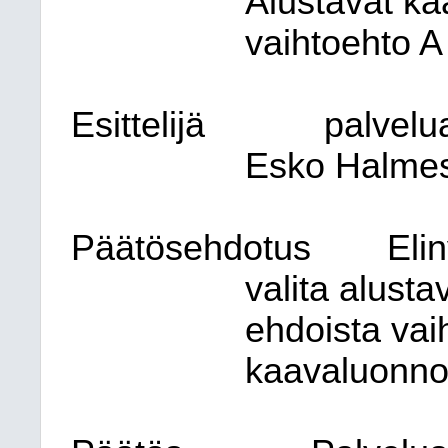
Alustavat k
vaihtoehto A 
Esittelijä
palvelu
Esko Halme
Päätösehdotus
Eli
valita alust
ehdoista vai
kaavaluonno