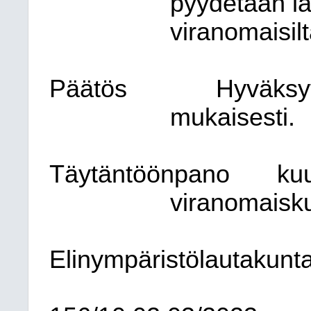
pyydetään la
viranomaisilt
Päätös
Hyväksy
mukaisesti.
Täytäntöönpano
kuu
viranomaisk
Elinympäristölautakunt