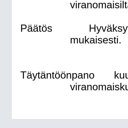
viranomaisilt
Päätös
Hyväksy
mukaisesti.
Täytäntöönpano
kuu
viranomaisk