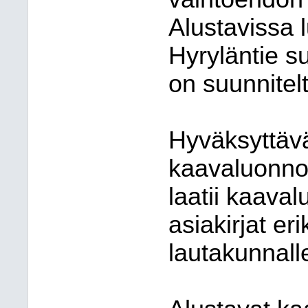
Alustavissa 
Hyryläntie su
on suunnite
Hyväksyttävä
kaavaluonno
laatii kaava
asiakirjat er
lautakunnall