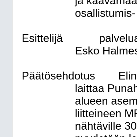
ja kaavamäär
osallistumis-
Esittelijä
palvelu
Esko Halme
Päätösehdotus
Eli
laittaa Puna
alueen ase
liitteineen 
nähtäville 30