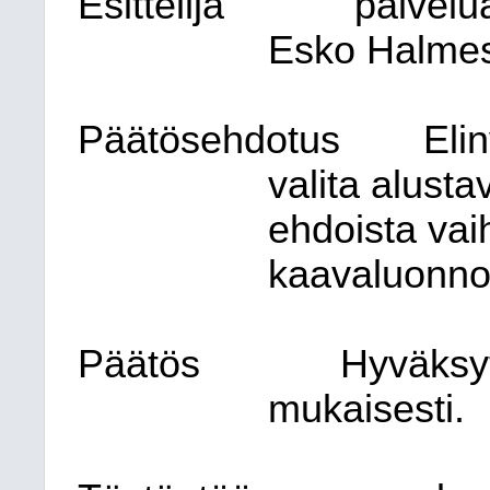
Esittelijä
palvelu
Esko Halme
Päätösehdotus
Eli
valita alust
ehdoista vai
kaavaluonno
Päätös
Hyväksy
mukaisesti.