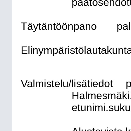
päätösehdot
Täytäntöönpano
pal
Elinympäristölautakunt
Valmistelu/lisätiedot
p
Halmesmäki,
etunimi.suku