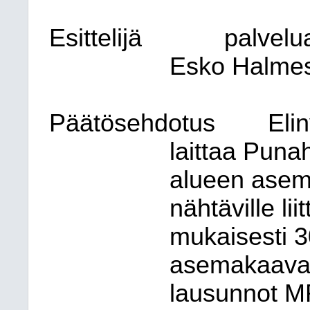
Esittelijä
palvelu
Esko Halme
Päätösehdotus
Eli
laittaa Puna
alueen ase
nähtäville li
mukaisesti 3
asemakaavae
lausunnot MR