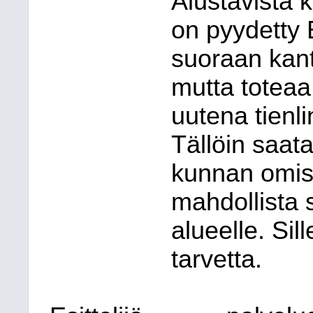
Alustavista 
on pyydetty 
suoraan kant
mutta toteaa
uutena tienl
Tällöin saat
kunnan omist
mahdollista 
alueelle. Sil
tarvetta.