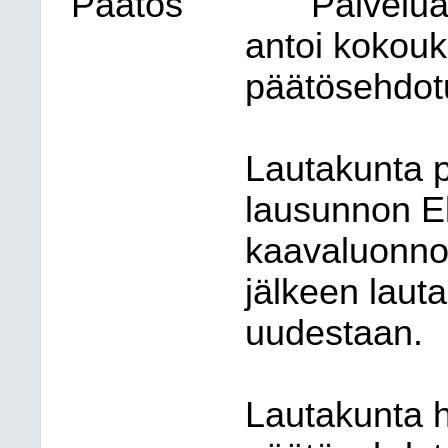
Päätös
Palvelu
antoi kokou
päätösehdot
Lautakunta p
lausunnon E
kaavaluonno
jälkeen laut
uudestaan.
Lautakunta 