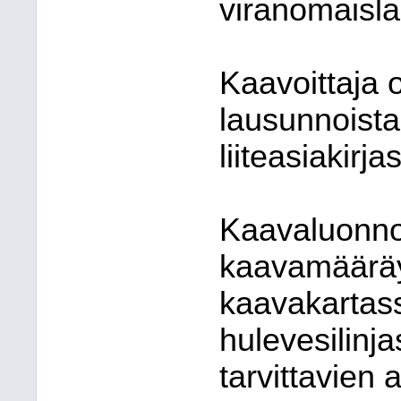
viranomaisl
Kaavoittaja 
lausunnoista
liiteasiakirja
Kaavaluonno
kaavamääräy
kaavakartass
hulevesilinj
tarvittavien 