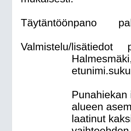
Täytäntöönpano
pa
Valmistelu/lisätiedot
Halmesmäki,
etunimi.suku
Punahiekan i
alueen asem
laatinut kaks
vaihtoehdon 