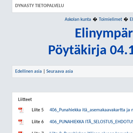
DYNASTY TIETOPALVELU
Askolan kunta
Toimielimet
E
Elinympär
Pöytäkirja 04
Edellinen asia
|
Seuraava asia
Liitteet
Liite 5
406_Punahiekka itä_asemakaavakartta ja
Liite 6
406_PUNAHIEKKA ITÄ_SELOSTUS_EHDOTU