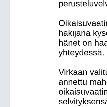
perusteluvelv
Oikaisuvaati
hakijana kys
hänet on haa
yhteydessä.
Virkaan valitu
annettu mahd
oikaisuvaati
selvityksens