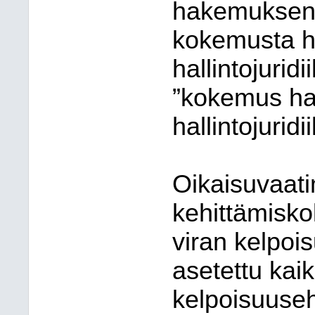
hakemuksen 
kokemusta ha
hallintojurid
”kokemus hal
hallintojuridi
Oikaisuvaati
kehittämiskok
viran kelpoi
asetettu kaiki
kelpoisuuseh