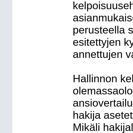
kelpoisuusehd
asianmukaise
perusteella 
esitettyjen k
annettujen v
Hallinnon k
olemassaolo 
ansiovertailu
hakija asetet
Mikäli hakijal