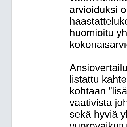
arvioiduksi 
haastatteluk
huomioitu yh
kokonaisarvi
Ansiovertail
listattu kah
kohtaan ”li
vaativista jo
sekä hyviä yh
vuorovaikutus