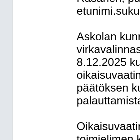
etunimi.suku
Askolan kunn
virkavalinna
8.12.2025 k
oikaisuvaati
päätöksen k
palauttamist
Oikaisuvaati
toimielimen k