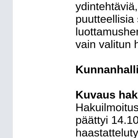
ydintehtäviä,
puutteellisia
luottamushe
vain valitun 
Kunnanhallit
Kuvaus hak
Hakuilmoitus
päättyi 14.10
haastattelu