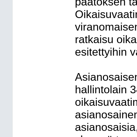
päätöksen ta
Oikaisuvaat
viranomaisen
ratkaisu oik
esitettyihin 
Asianosaise
hallintolain 
oikaisuvaati
asianosainen
asianosaisia,