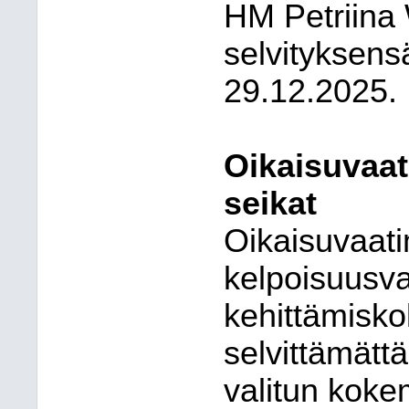
HM Petriina
selvityksens
29.12.2025.
Oikaisuvaat
seikat
Oikaisuvaat
kelpoisuusva
kehittämisko
selvittämätt
valitun koke