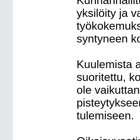
Kunnanhallit
yksilöity ja 
työkokemuks
syntyneen ko
Kuulemista as
suoritettu, k
ole vaikuttan
pisteytyksee
tulemiseen.