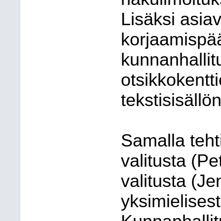
Lisäksi asia
korjaamispää
kunnanhallit
otsikkokentti
tekstisisällö
Samalla teht
valitusta (Pe
valitusta (J
yksimielises