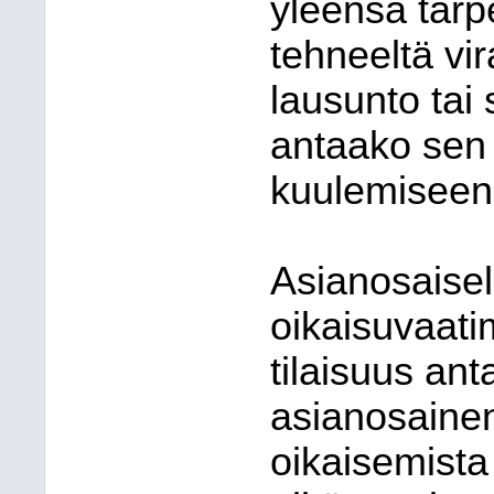
yleensä tar
tehneeltä vi
lausunto tai 
antaako sen 
kuulemiseen
Asianosaisel
oikaisuvaati
tilaisuus ant
asianosainen
oikaisemista