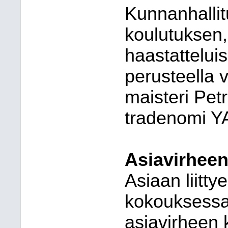
Kunnanhallit
koulutuksen
haastattelui
perusteella v
maisteri Pet
tradenomi Y
Asiavirheen
Asiaan liitt
kokouksessa 
asiavirheen 