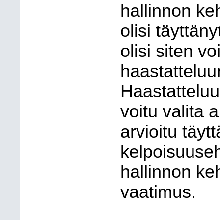
hallinnon ke
olisi täyttän
olisi siten vo
haastatteluu
Haastatteluu
voitu valita 
arvioitu täyt
kelpoisuuse
hallinnon k
vaatimus.