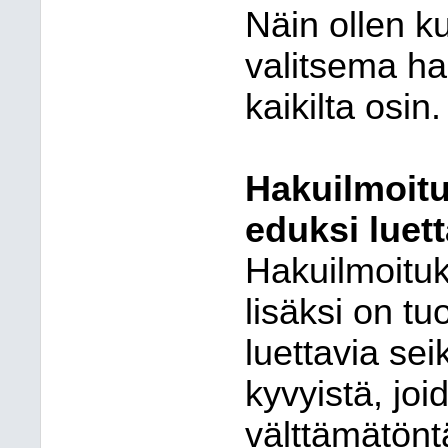
Näin ollen k
valitsema ha
kaikilta osin.
Hakuilmoitu
eduksi luett
Hakuilmoitu
lisäksi on tu
luettavia sei
kyvyistä, joi
välttämätöntä