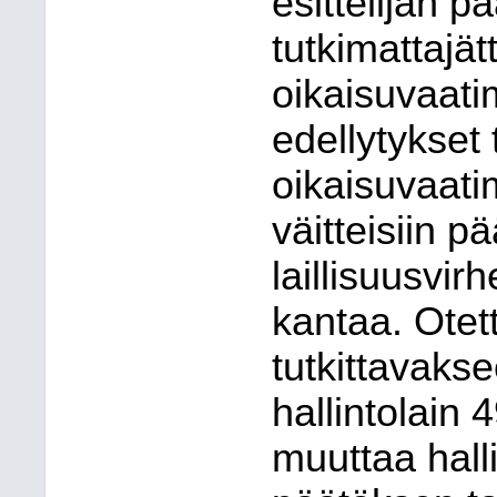
esittelijän p
tutkimattajä
oikaisuvaati
edellytykset 
oikaisuvaati
väitteisiin 
laillisuusvir
kantaa. Ote
tutkittavaks
hallintolain
muuttaa hall