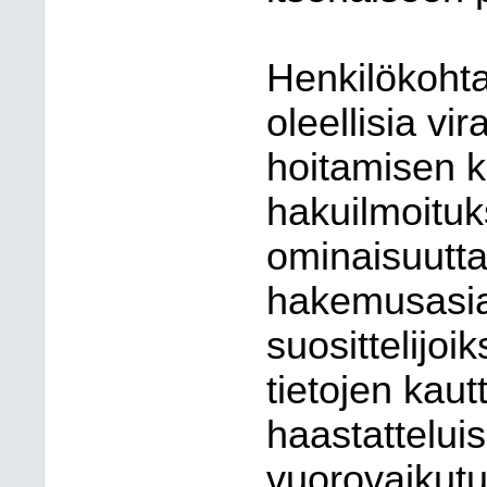
Henkilökohta
oleellisia vi
hoitamisen k
hakuilmoituk
ominaisuutta
hakemusasiak
suosittelijoi
tietojen kaut
haastatteluis
vuorovaikutu