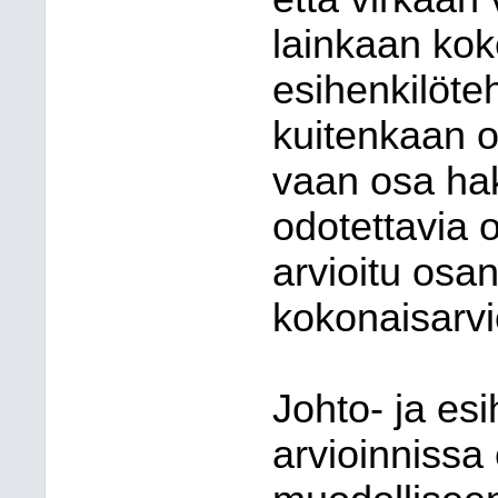
lainkaan kok
esihenkilöte
kuitenkaan ol
vaan osa hak
odotettavia 
arvioitu osa
kokonaisarvio
Johto- ja es
arvioinnissa 