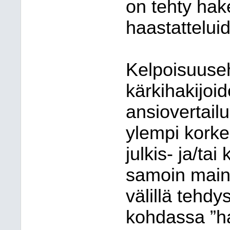
on tehty hak
haastattelui
Kelpoisuuseh
kärkihakijoi
ansiovertail
ylempi korke
julkis- ja/tai
samoin maini
välillä tehdy
kohdassa ”h