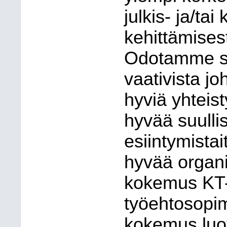
julkis- ja/tai
kehittämisest
Odotamme si
vaativista jo
hyviä yhteist
hyvää suullist
esiintymistai
hyvää organi
kokemus KT-y
työehtosopi
kokemus luo