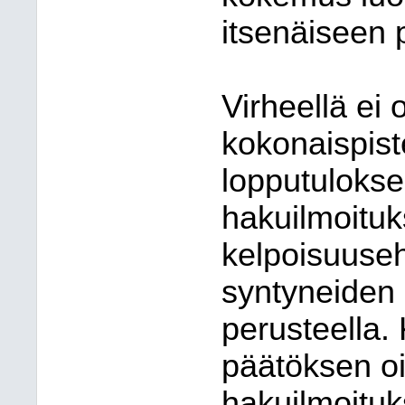
itsenäiseen
Virheellä ei 
kokonaispist
lopputulokse
hakuilmoituk
kelpoisuuseh
syntyneiden 
perusteella. 
päätöksen oi
hakuilmoitu