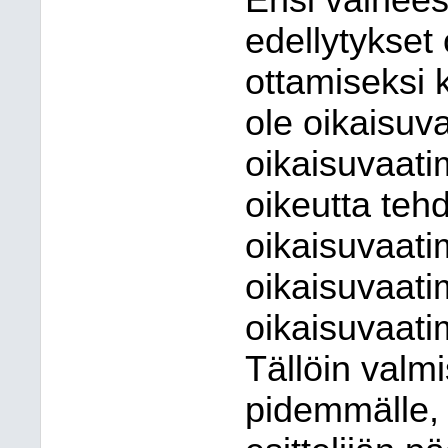
Ensi vaihees
edellytykset
ottamiseksi k
ole oikaisuv
oikaisuvaatim
oikeutta teh
oikaisuvaati
oikaisuvaati
oikaisuvaati
Tällöin valmi
pidemmälle, v