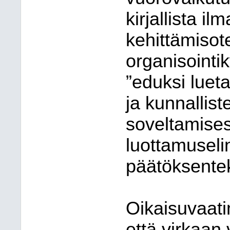
kirjallista il
kehittämisot
organisointi
”eduksi luet
ja kunnallis
soveltamise
luottamuseli
päätöksente
Oikaisuvaati
että virkaan v