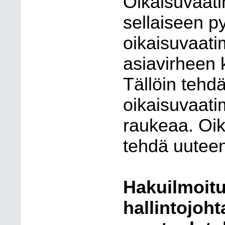
Oikaisuvaati
sellaiseen py
oikaisuvaati
asiavirheen 
Tällöin tehd
oikaisuvaat
raukeaa. Oik
tehdä uutee
Hakuilmoitu
hallintojoh