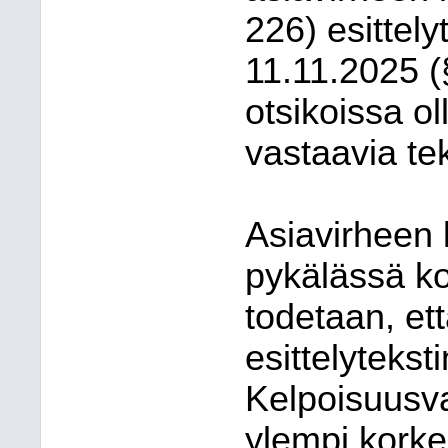
226) esittel
11.11.2025 (
otsikoissa ol
vastaavia tek
Asiavirheen 
pykälässä kor
todetaan, et
esittelyteks
Kelpoisuusv
ylempi kork