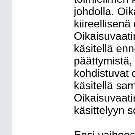
johdolla. Oi
kiireellisenä
Oikaisuvaati
käsitellä en
päättymistä
kohdistuvat 
käsitellä s
Oikaisuvaati
käsittelyyn s