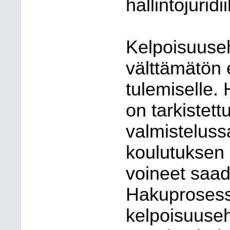
hallintojuridi
Kelpoisuuseh
välttämätön e
tulemiselle.
on tarkistet
valmisteluss
koulutuksen o
voineet saad
Hakuprosessi
kelpoisuuseh