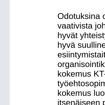
Odotuksina 
vaativista jo
hyvät yhteist
hyvä suulline
esiintymista
organisointik
kokemus KT-y
työehtosopi
kokemus luo
itsenäiseen