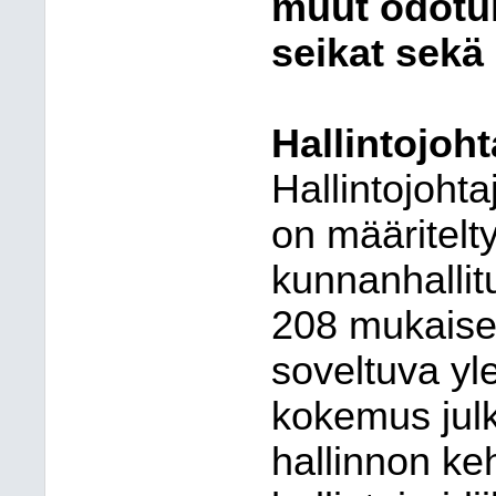
muut odotuk
seikat sekä
Hallintojoh
Hallintojoht
on määritelt
kunnanhalli
208 mukaise
soveltuva yl
kokemus julki
hallinnon ke