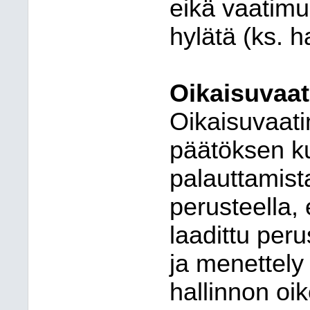
eikä vaatimus
hylätä (ks. h
Oikaisuvaa
Oikaisuvaati
päätöksen k
palauttamista
perusteella, 
laadittu per
ja menettely e
hallinnon oik